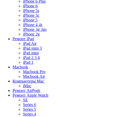
iPhone 6 Plus
iPhone 6
iPhone 5s
iPhone 5c
iPhone 5
iPhone 4 4s
iPhone 3g 3gs
iPhone 2g
Ремонт iPad
iPad Air
iPad mini 3
iPad mini
iPad 2 3 4
iPad 1
Macbook
Macbook Pro
Macbook Air
Компьютеры Mac
iMac
Ремонт AirPods
Ремонт Apple Watch
SE
Series 6
Series 5
Series 4