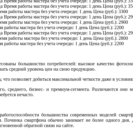
ца
Время работы мастера без учета очереди:
1 день
Цена (руб.):
33
ца
Время работы мастера без учета очереди:
1 день
Цена (руб.):
35
емя работы мастера без учета очереди:
1 день
Цена (руб.):
3300
ца
Время работы мастера без учета очереди:
1 день
Цена (руб.):
29
емя работы мастера без учета очереди:
1 день
Цена (руб.):
2900
я работы мастера без учета очереди:
1 день
Цена (руб.):
2200
ца
Время работы мастера без учета очереди:
1 день
Цена (руб.):
29
емя работы мастера без учета очереди:
1 день
Цена (руб.):
2800
я работы мастера без учета очереди:
1 день
Цена (руб.):
2200
ресованы большинство потребителей: высокое качество фотос
ивать средний уровень цен на свою продукцию.
 что позволяет добиться максимальной четкости даже в услови
ого, среднего, бизнес- и премиум-сегмента. Различаются он
ебуется нечасто.
м работоспособности большинства современных моделей смар
и. Починка смартфона обычно занимает не более одного дня.
гновенной обратной связи на сайте.