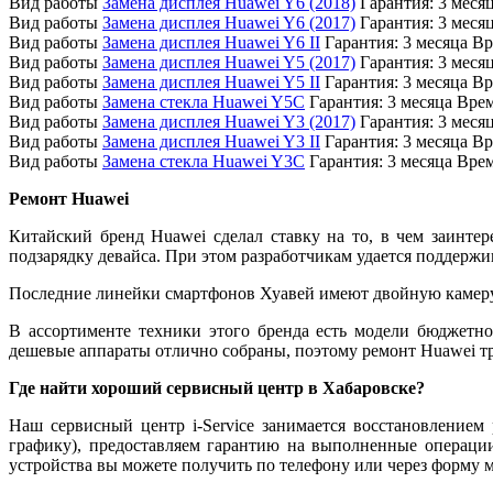
Вид работы
Замена дисплея Huawei Y6 (2018)
Гарантия:
3 меся
Вид работы
Замена дисплея Huawei Y6 (2017)
Гарантия:
3 меся
Вид работы
Замена дисплея Huawei Y6 II
Гарантия:
3 месяца
Вр
Вид работы
Замена дисплея Huawei Y5 (2017)
Гарантия:
3 меся
Вид работы
Замена дисплея Huawei Y5 II
Гарантия:
3 месяца
Вр
Вид работы
Замена стекла Huawei Y5C
Гарантия:
3 месяца
Врем
Вид работы
Замена дисплея Huawei Y3 (2017)
Гарантия:
3 меся
Вид работы
Замена дисплея Huawei Y3 II
Гарантия:
3 месяца
Вр
Вид работы
Замена стекла Huawei Y3C
Гарантия:
3 месяца
Врем
Ремонт Huawei
Китайский бренд Huawei сделал ставку на то, в чем заинте
подзарядку девайса. При этом разработчикам удается поддерж
Последние линейки смартфонов Хуавей имеют двойную камеру,
В ассортименте техники этого бренда есть модели бюджетн
дешевые аппараты отлично собраны, поэтому ремонт Huawei тр
Где найти хороший сервисный центр в Хабаровске?
Наш сервисный центр i-Service занимается восстановление
графику), предоставляем гарантию на выполненные операци
устройства вы можете получить по телефону или через форму м