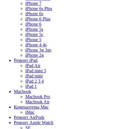
iPhone 7
iPhone 6s Plus
iPhone 6s
iPhone 6 Plus
iPhone 6
iPhone 5s
iPhone 5c
iPhone 5
iPhone 4 4s
iPhone 3g 3gs
iPhone 2g
Ремонт iPad
iPad Air
iPad mini 3
iPad mini
iPad 2 3 4
iPad 1
Macbook
Macbook Pro
Macbook Air
Компьютеры Mac
iMac
Ремонт AirPods
Ремонт Apple Watch
SE