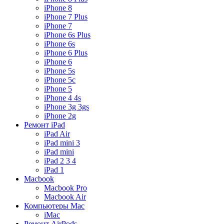
iPhone 8
iPhone 7 Plus
iPhone 7
iPhone 6s Plus
iPhone 6s
iPhone 6 Plus
iPhone 6
iPhone 5s
iPhone 5c
iPhone 5
iPhone 4 4s
iPhone 3g 3gs
iPhone 2g
Ремонт iPad
iPad Air
iPad mini 3
iPad mini
iPad 2 3 4
iPad 1
Macbook
Macbook Pro
Macbook Air
Компьютеры Mac
iMac
Ремонт AirPods