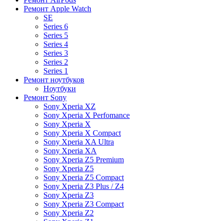
Ремонт Apple Watch
SE
Series 6
Series 5
Series 4
Series 3
Series 2
Series 1
Ремонт ноутбуков
Ноутбуки
Ремонт Sony
Sony Xperia XZ
Sony Xperia X Perfomance
Sony Xperia X
Sony Xperia X Compact
Sony Xperia XA Ultra
Sony Xperia XA
Sony Xperia Z5 Premium
Sony Xperia Z5
Sony Xperia Z5 Compact
Sony Xperia Z3 Plus / Z4
Sony Xperia Z3
Sony Xperia Z3 Compact
Sony Xperia Z2