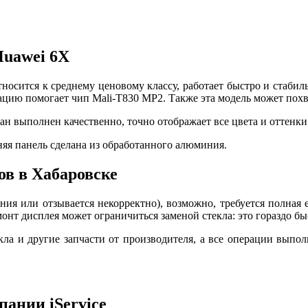
Huawei 6X
тносится к среднему ценовому классу, работает быстро и стаби
ию помогает чип Mali-T830 MP2. Также эта модель может похва
ан выполнен качественно, точно отображает все цвета и оттенки
няя панель сделана из обработанного алюминия.
в в Хабаровске
ания или отзывается некорректно), возможно, требуется полная
онт дисплея может ограничиться заменой стекла: это гораздо бы
екла и другие запчасти от производителя, а все операции выпо
ании iService