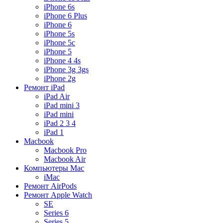
iPhone 6s
iPhone 6 Plus
iPhone 6
iPhone 5s
iPhone 5c
iPhone 5
iPhone 4 4s
iPhone 3g 3gs
iPhone 2g
Ремонт iPad
iPad Air
iPad mini 3
iPad mini
iPad 2 3 4
iPad 1
Macbook
Macbook Pro
Macbook Air
Компьютеры Mac
iMac
Ремонт AirPods
Ремонт Apple Watch
SE
Series 6
Series 5