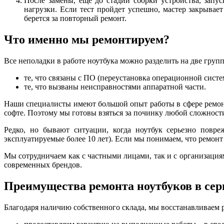
После замены, еще до стадии сборки устройства, запу
нагрузки. Если тест пройдет успешно, мастер закрывает
берется за повторный ремонт.
Что именно мы ремонтируем?
Все неполадки в работе ноутбука можно разделить на две груп
те, что связаны с ПО (переустановка операционной систем
те, что вызваны неисправностями аппаратной части.
Наши специалисты имеют большой опыт работы в сфере ремонта
софте. Поэтому мы готовы взяться за починку любой сложности
Редко, но бывают ситуации, когда ноутбук серьезно повре
эксплуатируемые более 10 лет). Если мы понимаем, что ремонт 
Мы сотрудничаем как с частными лицами, так и с организаци
современных брендов.
Преимущества ремонта ноутбуков в сер
Благодаря наличию собственного склада, мы восстанавливаем 