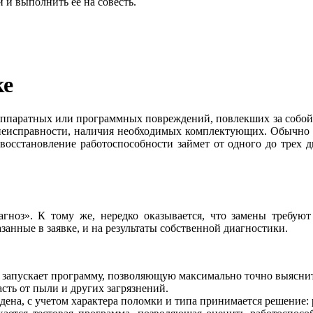
 и выполнить ее на совесть.
ке
м аппаратных или программных повреждений, повлекших за соб
а неисправности, наличия необходимых комплектующих. Обычно 
восстановление работоспособности займет от одного до трех дн
агноз». К тому же, нередко оказывается, что замены требую
занные в заявке, и на результаты собственной диагностики.
р запускает программу, позволяющую максимально точно выяснить
сть от пыли и других загрязнений.
дена, с учетом характера поломки и типа принимается решение: 