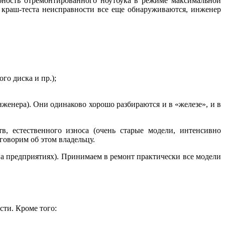
обность отремонтированного ноутбука в режиме максимальной
ам краш-теста неисправности все еще обнаруживаются, инженер
го диска и пр.);
женера). Они одинаково хорошо разбираются и в «железе», и в
в, естественного износа (очень старые модели, интенсивно
говорим об этом владельцу.
а предприятиях). Принимаем в ремонт практически все модели
сти. Кроме того: