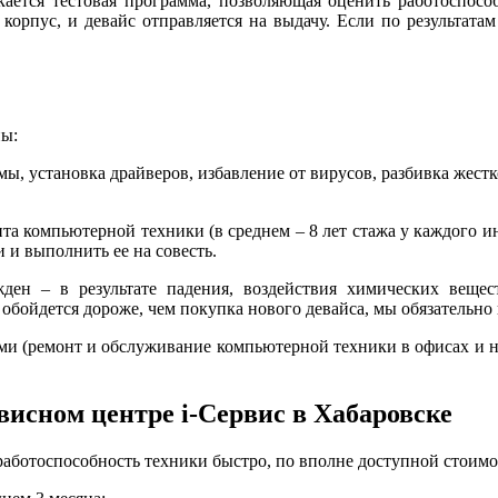
скается тестовая программа, позволяющая оценить работоспос
 корпус, и девайс отправляется на выдачу. Если по результат
пы:
ы, установка драйверов, избавление от вирусов, разбивка жестко
 компьютерной техники (в среднем – 8 лет стажа у каждого ин
 и выполнить ее на совесть.
жден – в результате падения, воздействия химических вещест
обойдется дороже, чем покупка нового девайса, мы обязательно 
ями (ремонт и обслуживание компьютерной техники в офисах и н
висном центре i-Сервис в Хабаровске
работоспособность техники быстро, по вполне доступной стоимо