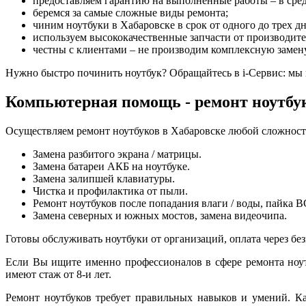
предоставляем гарантию на выполненные работы – в сред
беремся за самые сложные виды ремонта;
чиним ноутбуки в Хабаровске в срок от одного до трех дн
используем высококачественные запчасти от производите
честны с клиентами – не производим комплексную замен
Нужно быстро починить ноутбук? Обращайтесь в i-Сервис: мы 
Компьютерная помощь - ремонт ноутбу
Осуществляем ремонт ноутбуков в Хабаровске любой сложност
Замена разбитого экрана / матрицы.
Замена батареи АКБ на ноутбуке.
Замена залипшей клавиатуры.
Чистка и профилактика от пыли.
Ремонт ноутбуков после попадания влаги / воды, пайка 
Замена северных и южных мостов, замена видеочипа.
Готовы обслуживать ноутбуки от организаций, оплата через бе
Если Вы ищите именно профессионалов в сфере ремонта ноут
имеют стаж от 8-и лет.
Ремонт ноутбуков требует правильных навыков и умений. Ка