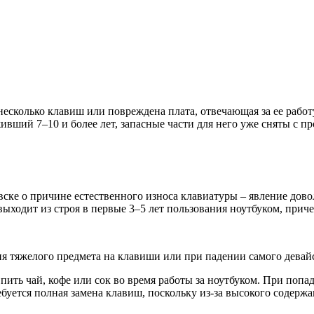
несколько клавиш или повреждена плата, отвечающая за ее работ
ивший 7–10 и более лет, запасные части для него уже сняты с пр
ке о причине естественного износа клавиатуры – явление довол
выходит из строя в первые 3–5 лет пользования ноутбуком, прич
ия тяжелого предмета на клавиши или при падении самого девай
т пить чай, кофе или сок во время работы за ноутбуком. При поп
ребуется полная замена клавиш, поскольку из-за высокого содер