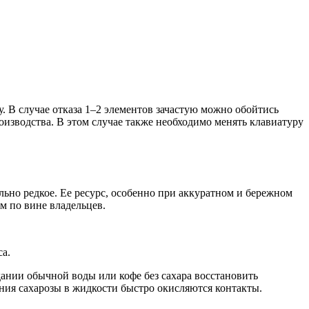
у. В случае отказа 1–2 элементов зачастую можно обойтись
оизводства. В этом случае также необходимо менять клавиатуру
ьно редкое. Ее ресурс, особенно при аккуратном и бережном
ем по вине владельцев.
са.
адании обычной воды или кофе без сахара восстановить
жания сахарозы в жидкости быстро окисляются контакты.