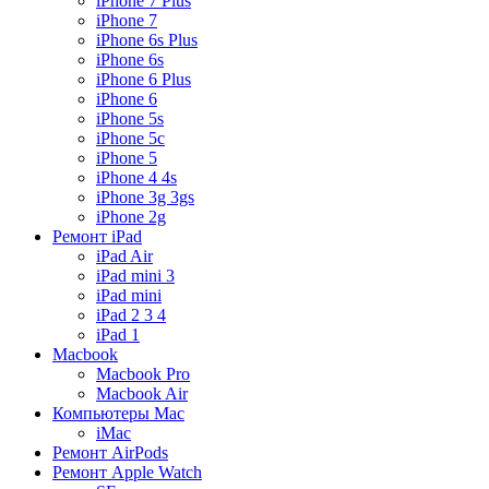
iPhone 7 Plus
iPhone 7
iPhone 6s Plus
iPhone 6s
iPhone 6 Plus
iPhone 6
iPhone 5s
iPhone 5c
iPhone 5
iPhone 4 4s
iPhone 3g 3gs
iPhone 2g
Ремонт iPad
iPad Air
iPad mini 3
iPad mini
iPad 2 3 4
iPad 1
Macbook
Macbook Pro
Macbook Air
Компьютеры Mac
iMac
Ремонт AirPods
Ремонт Apple Watch