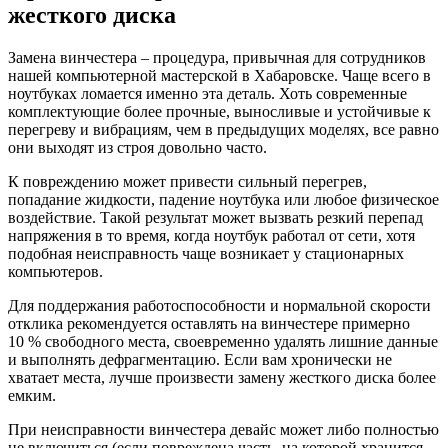
жесткого диска
Замена винчестера – процедура, привычная для сотрудников
нашей компьютерной мастерской в Хабаровске. Чаще всего в
ноутбуках ломается именно эта деталь. Хоть современные
комплектующие более прочные, выносливые и устойчивые к
перегреву и вибрациям, чем в предыдущих моделях, все равно
они выходят из строя довольно часто.
К повреждению может привести сильный перегрев,
попадание жидкости, падение ноутбука или любое физическое
воздействие. Такой результат может вызвать резкий перепад
напряжения в то время, когда ноутбук работал от сети, хотя
подобная неисправность чаще возникает у стационарных
компьютеров.
Для поддержания работоспособности и нормальной скорости
отклика рекомендуется оставлять на винчестере примерно
10 % свободного места, своевременно удалять лишние данные
и выполнять дефрагментацию. Если вам хронически не
хватает места, лучше произвести замену жесткого диска более
емким.
При неисправности винчестера девайс может либо полностью
не включиться (если повреждена часть, на которой хранится