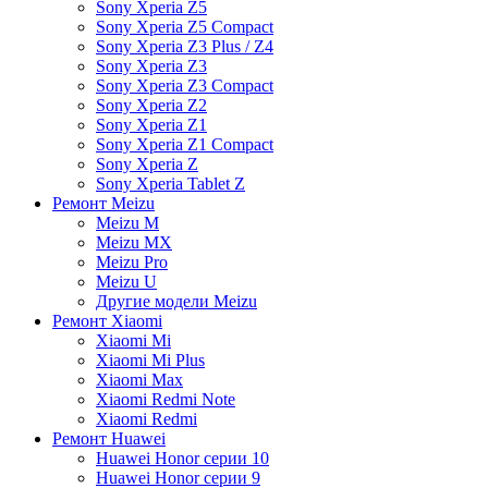
Sony Xperia Z5
Sony Xperia Z5 Compact
Sony Xperia Z3 Plus / Z4
Sony Xperia Z3
Sony Xperia Z3 Compact
Sony Xperia Z2
Sony Xperia Z1
Sony Xperia Z1 Compact
Sony Xperia Z
Sony Xperia Tablet Z
Ремонт Meizu
Meizu M
Meizu MX
Meizu Pro
Meizu U
Другие модели Meizu
Ремонт Xiaomi
Xiaomi Mi
Xiaomi Mi Plus
Xiaomi Max
Xiaomi Redmi Note
Xiaomi Redmi
Ремонт Huawei
Huawei Honor серии 10
Huawei Honor серии 9