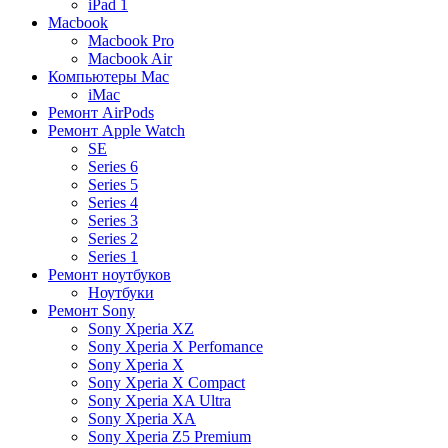
iPad 1
Macbook
Macbook Pro
Macbook Air
Компьютеры Mac
iMac
Ремонт AirPods
Ремонт Apple Watch
SE
Series 6
Series 5
Series 4
Series 3
Series 2
Series 1
Ремонт ноутбуков
Ноутбуки
Ремонт Sony
Sony Xperia XZ
Sony Xperia X Perfomance
Sony Xperia X
Sony Xperia X Compact
Sony Xperia XA Ultra
Sony Xperia XA
Sony Xperia Z5 Premium