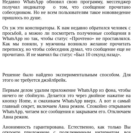
Недавно WhatsApp обновил свою программу, мессенджер
получил индикатор
о том, что сообщение прочитано
собеседником. Но не всем пользователям такое нововведение
пришлось по душе.
Ох уж эти конспираторы. К нам недавно обратился человек с
просьбой, а можно ли посмотреть полученные сообщения в
WhatsApp но так, чтобы статус «Прочтено» не проставлялся.
Как мы поняли, у мужчины возникло желание прочитать
переписку, но чтобы собеседник думал, что сообщение еще не
прочитано. И не маячил бы статус «Был 10 секунд назад».
Решение было найдено экспериментальным способом. Для
этого не требуется джэйлбрейк.
Первым делом удалим приложение WhatsApp из фона, чтобы
ничего не сбойнуло. Делается это через двойное нажатие на
кнопку Home, и смахиваем WhatsApp вверх. А вот и самый
главный секрет, включаем Авиа режим. Спокойно открываем
WhatsApp, читаем все сообщения и закрываем его. Отключаем
Авиа режим.
Анонимность гарантирована. Естественно, как только Вы
откроете приложение с подключенным интернетом, все