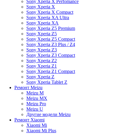
Sony Xperia X Perfomance
Sony Xperia X
Sony Xperia X Compact
Sony Xperia XA Ultra
Sony Xperia XA
Sony Xperia Z5 Premium
Sony Xperia Z5
Sony Xperia Z5 Compact
Sony Xperia Z3 Plus / Z4
Sony Xperia Z3
Sony Xperia Z3 Compact
Sony Xperia Z2
Sony Xperia Z1
Sony Xperia Z1 Compact
Sony Xperia Z
Sony Xperia Tablet Z
Ремонт Meizu
Meizu M
Meizu MX
Meizu Pro
Meizu U
Другие модели Meizu
Ремонт Xiaomi
Xiaomi Mi
Xiaomi Mi Plus