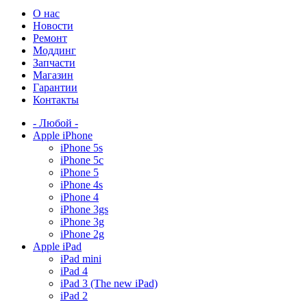
О нас
Новости
Ремонт
Моддинг
Запчасти
Магазин
Гарантии
Контакты
- Любой -
Apple iPhone
iPhone 5s
iPhone 5c
iPhone 5
iPhone 4s
iPhone 4
iPhone 3gs
iPhone 3g
iPhone 2g
Apple iPad
iPad mini
iPad 4
iPad 3 (The new iPad)
iPad 2