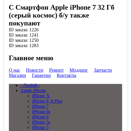
C Смартфон Apple iPhone 7 32 Гб
(серый космос) б/у также
покупают
ID заказа:
1226
ID заказа:
1241
ID заказа:
1250
ID заказа:
1283
Главное меню
О нас
Новости
Ремонт
Моддинг
Запчасти
Магазин
Гарантии
Контакты
- Любой -
Apple iPhone
iPhone X
iPhone 8, 8 Plus
iPhone 7
iPhone 6s
iPhone 6
iPhone 5s
iPhone 5