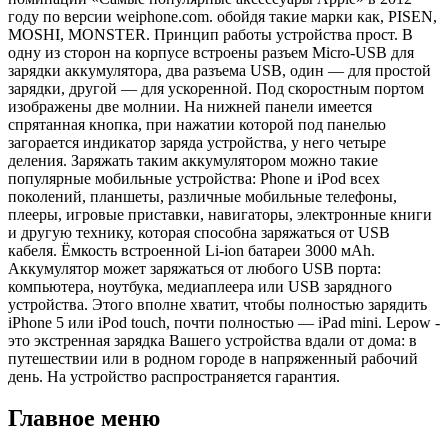
году по версии weiphone.com. обойдя такие марки как, PISEN,
MOSHI, MONSTER. Принцип работы устройства прост. В
одну из сторон на корпусе встроены разъем Micro-USB для
зарядки аккумулятора, два разъема USB, один — для простой
зарядки, другой — для ускоренной. Под скоростным портом
изображены две молнии. На нижней панели имеется
спрятанная кнопка, при нажатии которой под панелью
загорается индикатор заряда устройства, у него четыре
деления. Заряжать таким аккумулятором можно такие
популярные мобильные устройства: Phone и iPod всех
поколений, планшеты, различные мобильные телефоны,
плееры, игровые приставки, навигаторы, электронные книги
и другую технику, которая способна заряжаться от USB
кабеля. Ёмкость встроенной Li-ion батареи 3000 мAh.
Аккумулятор может заряжаться от любого USB порта:
компьютера, ноутбука, медиаплеера или USB зарядного
устройства. Этого вполне хватит, чтобы полностью зарядить
iPhone 5 или iPod touch, почти полностью — iPad mini. Lepow -
это экстренная зарядка Вашего устройства вдали от дома: в
путешествии или в родном городе в напряженный рабочий
день. На устройство распространяется гарантия.
Главное меню