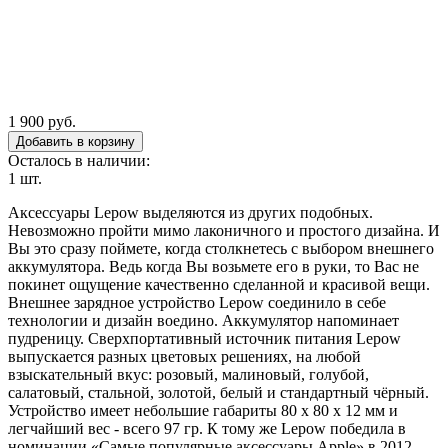
1 900 руб.
Осталось в наличии:
1 шт.
Аксессуары Lepow выделяются из других подобных.
Невозможно пройти мимо лаконичного и простого дизайна. И
Вы это сразу поймете, когда столкнетесь с выбором внешнего
аккумулятора. Ведь когда Вы возьмете его в руки, то Вас не
покинет ощущение качественно сделанной и красивой вещи.
Внешнее зарядное устройство Lepow соединило в себе
технологии и дизайн воедино. Аккумулятор напоминает
пудреницу. Сверхпортативный источник питания Lepow
выпускается разных цветовых решениях, на любой
взыскательный вкус: розовый, малиновый, голубой,
салатовый, стальной, золотой, белый и стандартный чёрный.
Устройство имеет небольшие габариты 80 х 80 х 12 мм и
легчайший вес - всего 97 гр. К тому же Lepow победила в
номинации «Самые популярные аксессуары Apple» в 2012