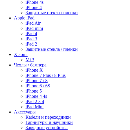
iPhone 4s
iPhone 4
Защитные стекла / пленки
Apple iPad
iPad Air
iPad mini
iPad 4
iPad 3
iPad 2
Защитные стекла / пленки
Xiaomi
Mi 3
Чехлы / бампера
iPhone X
iPhone 7 Plus / 8 Plus
iPhone 7 / 8
iPhone 6 / 6S
iPhone 5
iPhone 4 4s
iPad 2 3 4
iPad Mini
Аксесуары
Кабели и переходники
Гарнитуры и наушники
Зарядные устройства