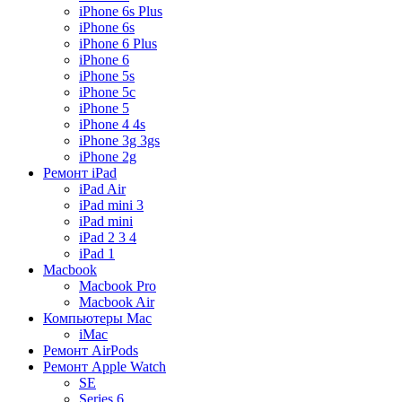
iPhone 6s Plus
iPhone 6s
iPhone 6 Plus
iPhone 6
iPhone 5s
iPhone 5c
iPhone 5
iPhone 4 4s
iPhone 3g 3gs
iPhone 2g
Ремонт iPad
iPad Air
iPad mini 3
iPad mini
iPad 2 3 4
iPad 1
Macbook
Macbook Pro
Macbook Air
Компьютеры Mac
iMac
Ремонт AirPods
Ремонт Apple Watch
SE
Series 6