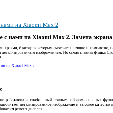
 нами на Xiaomi Max 2
 с нами на Xiaomi Max 2. Замена экрана
и краями, благодаря которым смотрится изящно и компактно, н
 и детализированным изображением. Но самая главная фишка Ся
я.
ами на Xiaomi Max 2
x
льно работающий, снабженный полным набором основных функц
редпочитает детализированное изображение и высокое качество 
оваться ремонт дисплея.