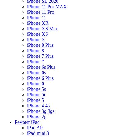
iPhone SE 2020
iPhone 11 Pro MAX
iPhone 11 Pro
iPhone 11
iPhone XR
iPhone XS Max
iPhone XS
iPhone X
iPhone 8 Plus
iPhone 8
iPhone 7 Plus
iPhone 7
iPhone 6s Plus
iPhone 6s
iPhone 6 Plus
iPhone 6
iPhone 5s
iPhone 5c
iPhone 5
iPhone 4 4s
iPhone 3g 3gs
iPhone 2g
Ремонт iPad
iPad Air
iPad mini 3