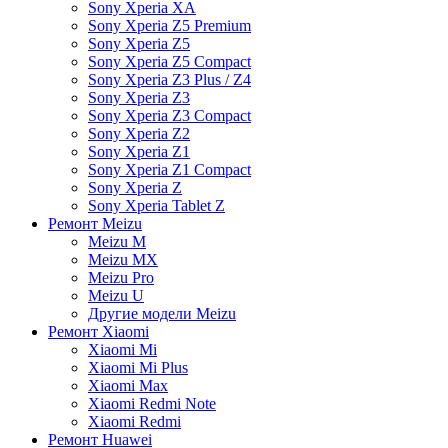
Sony Xperia XA
Sony Xperia Z5 Premium
Sony Xperia Z5
Sony Xperia Z5 Compact
Sony Xperia Z3 Plus / Z4
Sony Xperia Z3
Sony Xperia Z3 Compact
Sony Xperia Z2
Sony Xperia Z1
Sony Xperia Z1 Compact
Sony Xperia Z
Sony Xperia Tablet Z
Ремонт Meizu
Meizu M
Meizu MX
Meizu Pro
Meizu U
Другие модели Meizu
Ремонт Xiaomi
Xiaomi Mi
Xiaomi Mi Plus
Xiaomi Max
Xiaomi Redmi Note
Xiaomi Redmi
Ремонт Huawei