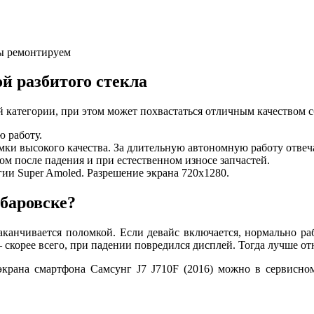
мы ремонтируем
ой разбитого стекла
й категории, при этом может похвастаться отличным качеством с
 работу.
имки высокого качества. За длительную автономную работу отве
ном после падения и при естественном износе запчастей.
гии Super Amoled. Разрешение экрана 720х1280.
абаровске?
аканчивается поломкой. Если девайс включается, нормально ра
 – скорее всего, при падении повредился дисплей. Тогда лучше 
экрана смартфона Самсунг J7 J710F (2016) можно в сервисно