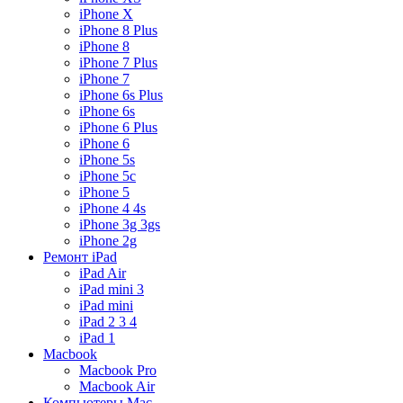
iPhone X
iPhone 8 Plus
iPhone 8
iPhone 7 Plus
iPhone 7
iPhone 6s Plus
iPhone 6s
iPhone 6 Plus
iPhone 6
iPhone 5s
iPhone 5c
iPhone 5
iPhone 4 4s
iPhone 3g 3gs
iPhone 2g
Ремонт iPad
iPad Air
iPad mini 3
iPad mini
iPad 2 3 4
iPad 1
Macbook
Macbook Pro
Macbook Air
Компьютеры Mac