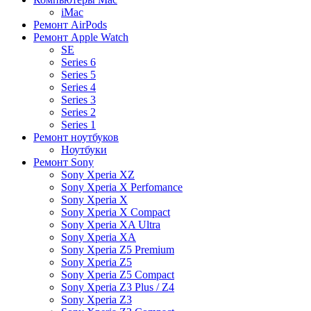
iMac
Ремонт AirPods
Ремонт Apple Watch
SE
Series 6
Series 5
Series 4
Series 3
Series 2
Series 1
Ремонт ноутбуков
Ноутбуки
Ремонт Sony
Sony Xperia XZ
Sony Xperia X Perfomance
Sony Xperia X
Sony Xperia X Compact
Sony Xperia XA Ultra
Sony Xperia XA
Sony Xperia Z5 Premium
Sony Xperia Z5
Sony Xperia Z5 Compact
Sony Xperia Z3 Plus / Z4
Sony Xperia Z3