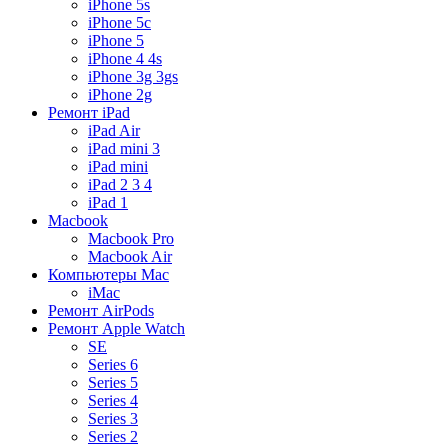
iPhone 5s
iPhone 5c
iPhone 5
iPhone 4 4s
iPhone 3g 3gs
iPhone 2g
Ремонт iPad
iPad Air
iPad mini 3
iPad mini
iPad 2 3 4
iPad 1
Macbook
Macbook Pro
Macbook Air
Компьютеры Mac
iMac
Ремонт AirPods
Ремонт Apple Watch
SE
Series 6
Series 5
Series 4
Series 3
Series 2