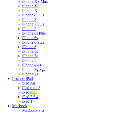
iPhone XS Max
iPhone XS
iPhone X
iPhone 8 Plus
iPhone 8
iPhone 7 Plus
iPhone 7
iPhone 6s Plus
iPhone 6s
iPhone 6 Plus
iPhone 6
iPhone 5s
iPhone 5c
iPhone 5
iPhone 4 4s
iPhone 3g 3gs
iPhone 2g
Ремонт iPad
iPad Air
iPad mini 3
iPad mini
iPad 2 3 4
iPad 1
Macbook
Macbook Pro