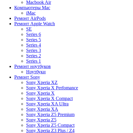
Macbook Air
Компьютеры Mac
iMac
Ремонт AirPods
Ремонт Apple Watch
SE
Series 6
Series 5
Series 4
Series 3
Series 2
Series 1
Ремонт ноутбуков
Ноутбуки
Ремонт Sony
Sony Xperia XZ
Sony Xperia X Perfomance
Sony Xperia X
Sony Xperia X Compact
Sony Xperia XA Ultra
Sony Xperia XA
Sony Xperia Z5 Premium
Sony Xperia Z5
Sony Xperia Z5 Compact
Sony Xperia Z3 Plus / Z4