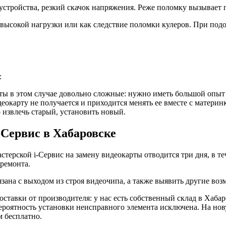
устройства, резкий скачок напряжения. Реже поломку вызывает 
 высокой нагрузки или как следствие поломки кулеров. При под
:
ы в этом случае довольно сложные: нужно иметь большой опыт 
еокарту не получается и приходится менять ее вместе с материн
извлечь старый, установить новый.
-Сервис в Хабаровске
стерской i-Сервис на замену видеокарты отводится три дня, в т
 ремонта.
язана с выходом из строя видеочипа, а также выявить другие во
ставки от производителя: у нас есть собственный склад в Хабаро
ероятность установки неисправного элемента исключена. На нов
м бесплатно.