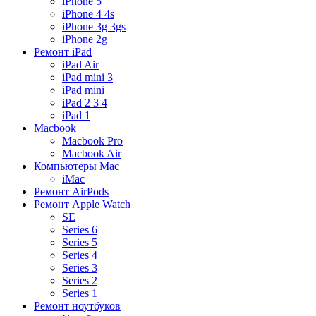
iPhone 5
iPhone 4 4s
iPhone 3g 3gs
iPhone 2g
Ремонт iPad
iPad Air
iPad mini 3
iPad mini
iPad 2 3 4
iPad 1
Macbook
Macbook Pro
Macbook Air
Компьютеры Mac
iMac
Ремонт AirPods
Ремонт Apple Watch
SE
Series 6
Series 5
Series 4
Series 3
Series 2
Series 1
Ремонт ноутбуков