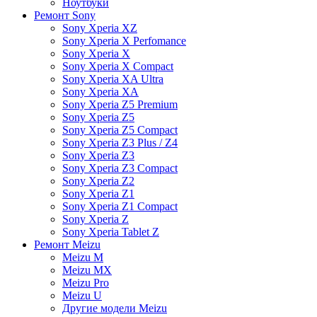
Ноутбуки
Ремонт Sony
Sony Xperia XZ
Sony Xperia X Perfomance
Sony Xperia X
Sony Xperia X Compact
Sony Xperia XA Ultra
Sony Xperia XA
Sony Xperia Z5 Premium
Sony Xperia Z5
Sony Xperia Z5 Compact
Sony Xperia Z3 Plus / Z4
Sony Xperia Z3
Sony Xperia Z3 Compact
Sony Xperia Z2
Sony Xperia Z1
Sony Xperia Z1 Compact
Sony Xperia Z
Sony Xperia Tablet Z
Ремонт Meizu
Meizu M
Meizu MX
Meizu Pro
Meizu U
Другие модели Meizu