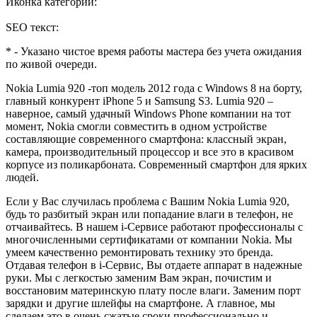
Иконка категории:
SEO текст:
* - Указано чистое время работы мастера без учета ожидания
по живой очереди.
Nokia Lumia 920 -топ модель 2012 года с Windows 8 на борту,
главный конкурент iPhone 5 и Samsung S3. Lumia 920 –
наверное, самый удачный Windows Phone компании на тот
момент, Nokia смогли совместить в одном устройстве
составляющие современного смартфона: классный экран,
камера, производительный процессор и все это в красивом
корпусе из поликарбоната. Современный смартфон для ярких
людей.
Если у Вас случилась проблема с Вашим Nokia Lumia 920,
будь то разбитый экран или попадание влаги в телефон, не
отчаивайтесь. В нашем i-Сервисе работают профессионалы с
многочисленными сертификатами от компании Nokia. Мы
умеем качественно ремонтировать технику это бренда.
Отдавая телефон в i-Сервис, Вы отдаете аппарат в надежные
руки. Мы с легкостью заменим Вам экран, почистим и
восстановим материнскую плату после влаги. Заменим порт
зарядки и другие шлейфы на смартфоне. А главное, мы
сделаем это в очень сжатые сроки профессионально и