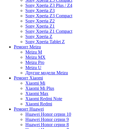
Sony Xperia Z5 Compact
Sony Xperia Z3 Plus / Z4
Sony Xperia Z3
Sony Xperia Z3 Compact
Sony Xperia Z2
Sony Xperia Z1
Sony Xperia Z1 Compact
Sony Xperia Z
Sony Xperia Tablet Z
Ремонт Meizu
Meizu M
Meizu MX
Meizu Pro
Meizu U
Другие модели Meizu
Ремонт Xiaomi
Xiaomi Mi
Xiaomi Mi Plus
Xiaomi Max
Xiaomi Redmi Note
Xiaomi Redmi
Ремонт Huawei
Huawei Honor серии 10
Huawei Honor серии 9
Huawei Honor серии 8