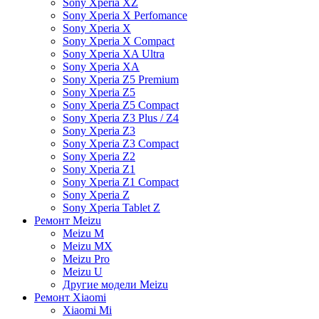
Sony Xperia XZ
Sony Xperia X Perfomance
Sony Xperia X
Sony Xperia X Compact
Sony Xperia XA Ultra
Sony Xperia XA
Sony Xperia Z5 Premium
Sony Xperia Z5
Sony Xperia Z5 Compact
Sony Xperia Z3 Plus / Z4
Sony Xperia Z3
Sony Xperia Z3 Compact
Sony Xperia Z2
Sony Xperia Z1
Sony Xperia Z1 Compact
Sony Xperia Z
Sony Xperia Tablet Z
Ремонт Meizu
Meizu M
Meizu MX
Meizu Pro
Meizu U
Другие модели Meizu
Ремонт Xiaomi
Xiaomi Mi