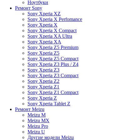
Ноутбуки
Ремонт Sony
Sony Xperia XZ
Sony Xperia X Perfomance
Sony Xperia X
Sony Xperia X Compact
Sony Xperia XA Ultra
Sony Xperia XA
Sony Xperia Z5 Premium
Sony Xperia Z5
Sony Xperia Z5 Compact
Sony Xperia Z3 Plus / Z4
Sony Xperia Z3
Sony Xperia Z3 Compact
Sony Xperia Z2
Sony Xperia Z1
Sony Xperia Z1 Compact
Sony Xperia Z
Sony Xperia Tablet Z
Ремонт Meizu
Meizu M
Meizu MX
Meizu Pro
Meizu U
Другие модели Meizu