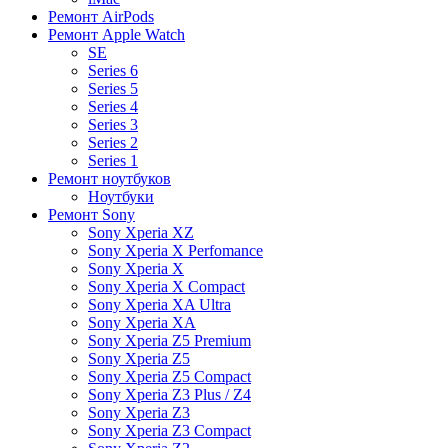
Ремонт AirPods
Ремонт Apple Watch
SE
Series 6
Series 5
Series 4
Series 3
Series 2
Series 1
Ремонт ноутбуков
Ноутбуки
Ремонт Sony
Sony Xperia XZ
Sony Xperia X Perfomance
Sony Xperia X
Sony Xperia X Compact
Sony Xperia XA Ultra
Sony Xperia XA
Sony Xperia Z5 Premium
Sony Xperia Z5
Sony Xperia Z5 Compact
Sony Xperia Z3 Plus / Z4
Sony Xperia Z3
Sony Xperia Z3 Compact