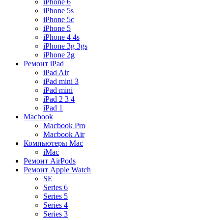
iPhone 6
iPhone 5s
iPhone 5c
iPhone 5
iPhone 4 4s
iPhone 3g 3gs
iPhone 2g
Ремонт iPad
iPad Air
iPad mini 3
iPad mini
iPad 2 3 4
iPad 1
Macbook
Macbook Pro
Macbook Air
Компьютеры Mac
iMac
Ремонт AirPods
Ремонт Apple Watch
SE
Series 6
Series 5
Series 4
Series 3