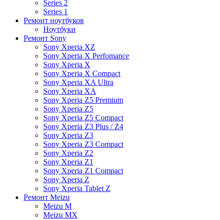
Series 2
Series 1
Ремонт ноутбуков
Ноутбуки
Ремонт Sony
Sony Xperia XZ
Sony Xperia X Perfomance
Sony Xperia X
Sony Xperia X Compact
Sony Xperia XA Ultra
Sony Xperia XA
Sony Xperia Z5 Premium
Sony Xperia Z5
Sony Xperia Z5 Compact
Sony Xperia Z3 Plus / Z4
Sony Xperia Z3
Sony Xperia Z3 Compact
Sony Xperia Z2
Sony Xperia Z1
Sony Xperia Z1 Compact
Sony Xperia Z
Sony Xperia Tablet Z
Ремонт Meizu
Meizu M
Meizu MX