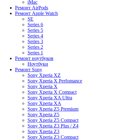
iMac
Ремонт AirPods
Ремонт Apple Watch
SE
Series 6
Series 5
Series 4
Series 3
Series 2
Series 1
Ремонт ноутбуков
Ноутбуки
Ремонт Sony
Sony Xperia XZ
Sony Xperia X Perfomance
Sony Xperia X
Sony Xperia X Compact
Sony Xperia XA Ultra
Sony Xperia XA
Sony Xperia Z5 Premium
Sony Xperia Z5
Sony Xperia Z5 Compact
Sony Xperia Z3 Plus / Z4
Sony Xperia Z3
Sony Xperia Z3 Compact