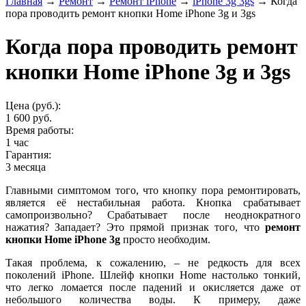
Главная
→
Ремонт
→
Ремонт iPhone
→
iPhone 3g 3gs
→
Когда
пора проводить ремонт кнопки Home iPhone 3g и 3gs
Когда пора проводить ремонт
кнопки Home iPhone 3g и 3gs
Цена (руб.):
1 600 руб.
Время работы:
1 час
Гарантия:
3 месяца
Главными симптомом того, что кнопку пора ремонтировать,
является её нестабильная работа. Кнопка срабатывает
самопроизвольно? Срабатывает после неоднократного
нажатия? Западает? Это прямой признак того, что
ремонт
кнопки Home iPhone 3g
просто необходим.
Такая проблема, к сожалению, – не редкость для всех
поколений iPhone. Шлейф кнопки Home настолько тонкий,
что легко ломается после падений и окисляется даже от
небольшого количества воды. К примеру, даже