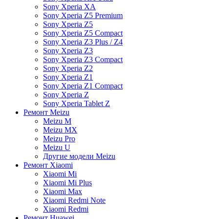
Sony Xperia XA
Sony Xperia Z5 Premium
Sony Xperia Z5
Sony Xperia Z5 Compact
Sony Xperia Z3 Plus / Z4
Sony Xperia Z3
Sony Xperia Z3 Compact
Sony Xperia Z2
Sony Xperia Z1
Sony Xperia Z1 Compact
Sony Xperia Z
Sony Xperia Tablet Z
Ремонт Meizu
Meizu M
Meizu MX
Meizu Pro
Meizu U
Другие модели Meizu
Ремонт Xiaomi
Xiaomi Mi
Xiaomi Mi Plus
Xiaomi Max
Xiaomi Redmi Note
Xiaomi Redmi
Ремонт Huawei