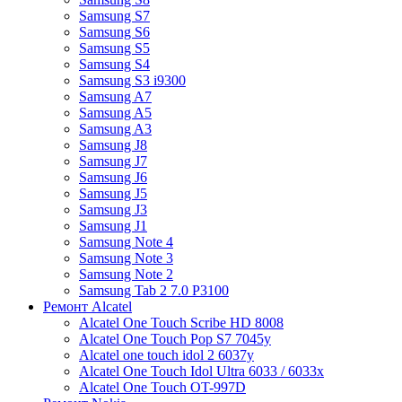
Samsung S7
Samsung S6
Samsung S5
Samsung S4
Samsung S3 i9300
Samsung A7
Samsung A5
Samsung A3
Samsung J8
Samsung J7
Samsung J6
Samsung J5
Samsung J3
Samsung J1
Samsung Note 4
Samsung Note 3
Samsung Note 2
Samsung Tab 2 7.0 P3100
Ремонт Alcatel
Alcatel One Touch Scribe HD 8008
Alcatel One Touch Pop S7 7045y
Alcatel one touch idol 2 6037y
Alcatel One Touch Idol Ultra 6033 / 6033x
Alcatel One Touch OT-997D