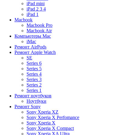
iPad mini
iPad 2 3 4
iPad 1
Macbook
Macbook Pro
Macbook Air
Компьютеры Mac
iMac
Ремонт AirPods
Ремонт Apple Watch
SE
Series 6
Series 5
Series 4
Series 3
Series 2
Series 1
Ремонт ноутбуков
Ноутбуки
Ремонт Sony
Sony Xperia XZ
Sony Xperia X Perfomance
Sony Xperia X
Sony Xperia X Compact
Sony Xperia XA Ultra