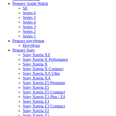
Ремонт Apple Watch
SE
Series 6
Series 5
Series 4
Series 3
Series 2
Series 1
Ремонт ноутбуков
Ноутбуки
Ремонт Sony
Sony Xperia XZ
Sony Xperia X Perfomance
Sony Xperia X
Sony Xperia X Compact
Sony Xperia XA Ultra
Sony Xperia XA
Sony Xperia Z5 Premium
Sony Xperia Z5
Sony Xperia Z5 Compact
Sony Xperia Z3 Plus / Z4
Sony Xperia Z3
Sony Xperia Z3 Compact
Sony Xperia Z2
Sony Xperia Z1