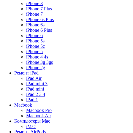
iPhone 8
iPhone 7 Plus
iPhone 7
iPhone 6s Plus
iPhone 6s
iPhone 6 Plus
iPhone 6
iPhone 5s
iPhone 5c
iPhone 5
iPhone 4 4s
iPhone 3g 3gs
iPhone 2g
Ремонт iPad
iPad Air
iPad mini 3
iPad mini
iPad 2 3 4
iPad 1
Macbook
Macbook Pro
Macbook Air
Компьютеры Mac
iMac
Ремонт AirPods