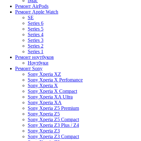
iMac
Ремонт AirPods
Ремонт Apple Watch
SE
Series 6
Series 5
Series 4
Series 3
Series 2
Series 1
Ремонт ноутбуков
Ноутбуки
Ремонт Sony
Sony Xperia XZ
Sony Xperia X Perfomance
Sony Xperia X
Sony Xperia X Compact
Sony Xperia XA Ultra
Sony Xperia XA
Sony Xperia Z5 Premium
Sony Xperia Z5
Sony Xperia Z5 Compact
Sony Xperia Z3 Plus / Z4
Sony Xperia Z3
Sony Xperia Z3 Compact