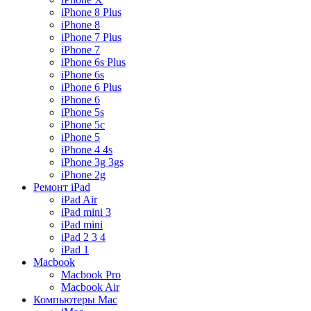
iPhone 8 Plus
iPhone 8
iPhone 7 Plus
iPhone 7
iPhone 6s Plus
iPhone 6s
iPhone 6 Plus
iPhone 6
iPhone 5s
iPhone 5c
iPhone 5
iPhone 4 4s
iPhone 3g 3gs
iPhone 2g
Ремонт iPad
iPad Air
iPad mini 3
iPad mini
iPad 2 3 4
iPad 1
Macbook
Macbook Pro
Macbook Air
Компьютеры Mac