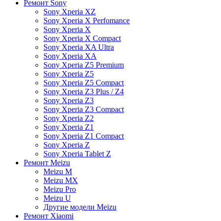
Ремонт Sony
Sony Xperia XZ
Sony Xperia X Perfomance
Sony Xperia X
Sony Xperia X Compact
Sony Xperia XA Ultra
Sony Xperia XA
Sony Xperia Z5 Premium
Sony Xperia Z5
Sony Xperia Z5 Compact
Sony Xperia Z3 Plus / Z4
Sony Xperia Z3
Sony Xperia Z3 Compact
Sony Xperia Z2
Sony Xperia Z1
Sony Xperia Z1 Compact
Sony Xperia Z
Sony Xperia Tablet Z
Ремонт Meizu
Meizu M
Meizu MX
Meizu Pro
Meizu U
Другие модели Meizu
Ремонт Xiaomi