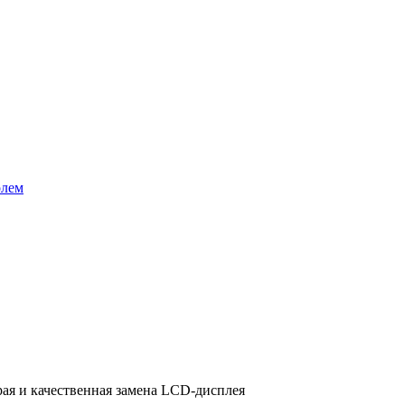
олем
рая и качественная замена LCD-дисплея