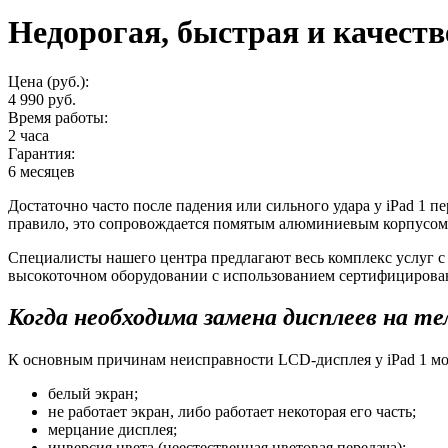
Недорогая, быстрая и качест
Цена (руб.):
4 990 руб.
Время работы:
2 часа
Гарантия:
6 месяцев
Достаточно часто после падения или сильного удара у iPad 1 п
правило, это сопровождается помятым алюминиевым корпусом
Специалисты нашего центра предлагают весь комплекс услуг 
высокоточном оборудовании с использованием сертифицирова
Когда необходима замена дисплеев на т
К основным причинам неисправности LCD-дисплея у iPad 1 мо
белый экран;
не работает экран, либо работает некоторая его часть;
мерцание дисплея;
инверсия цвета (неестественная цветовая передача);