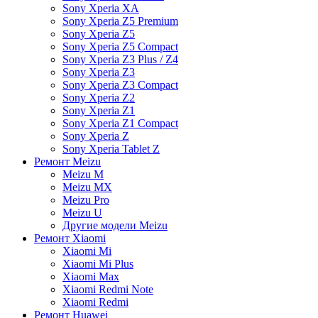
Sony Xperia XA
Sony Xperia Z5 Premium
Sony Xperia Z5
Sony Xperia Z5 Compact
Sony Xperia Z3 Plus / Z4
Sony Xperia Z3
Sony Xperia Z3 Compact
Sony Xperia Z2
Sony Xperia Z1
Sony Xperia Z1 Compact
Sony Xperia Z
Sony Xperia Tablet Z
Ремонт Meizu
Meizu M
Meizu MX
Meizu Pro
Meizu U
Другие модели Meizu
Ремонт Xiaomi
Xiaomi Mi
Xiaomi Mi Plus
Xiaomi Max
Xiaomi Redmi Note
Xiaomi Redmi
Ремонт Huawei