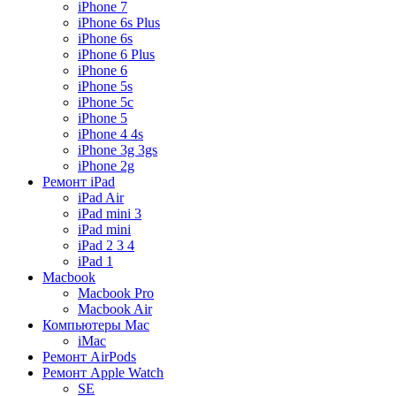
iPhone 7
iPhone 6s Plus
iPhone 6s
iPhone 6 Plus
iPhone 6
iPhone 5s
iPhone 5c
iPhone 5
iPhone 4 4s
iPhone 3g 3gs
iPhone 2g
Ремонт iPad
iPad Air
iPad mini 3
iPad mini
iPad 2 3 4
iPad 1
Macbook
Macbook Pro
Macbook Air
Компьютеры Mac
iMac
Ремонт AirPods
Ремонт Apple Watch
SE