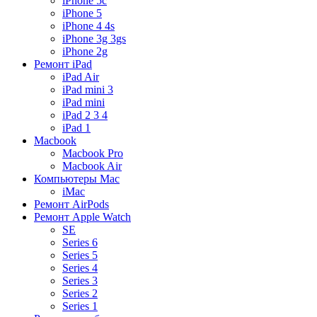
iPhone 5c
iPhone 5
iPhone 4 4s
iPhone 3g 3gs
iPhone 2g
Ремонт iPad
iPad Air
iPad mini 3
iPad mini
iPad 2 3 4
iPad 1
Macbook
Macbook Pro
Macbook Air
Компьютеры Mac
iMac
Ремонт AirPods
Ремонт Apple Watch
SE
Series 6
Series 5
Series 4
Series 3
Series 2
Series 1