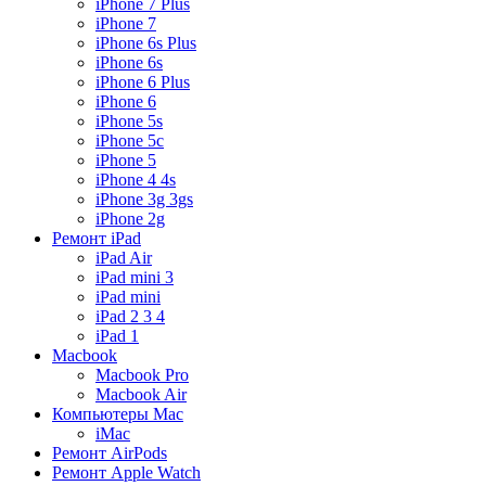
iPhone 7 Plus
iPhone 7
iPhone 6s Plus
iPhone 6s
iPhone 6 Plus
iPhone 6
iPhone 5s
iPhone 5c
iPhone 5
iPhone 4 4s
iPhone 3g 3gs
iPhone 2g
Ремонт iPad
iPad Air
iPad mini 3
iPad mini
iPad 2 3 4
iPad 1
Macbook
Macbook Pro
Macbook Air
Компьютеры Mac
iMac
Ремонт AirPods
Ремонт Apple Watch