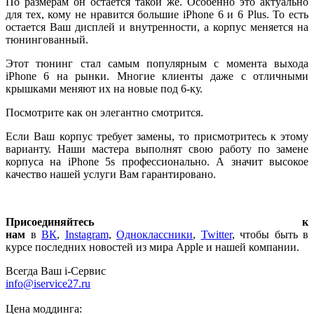
По размерам он остается такой же. Особенно это актуально
для тех, кому не нравится большие iPhone 6 и 6 Plus. То есть
остается Ваш дисплей и внутренности, а корпус меняется на
тюнингованный.
Этот тюнинг стал самым популярным с момента выхода
iPhone 6 на рынки. Многие клиенты даже с отличными
крышками меняют их на новые под 6-ку.
Посмотрите как он элегантно смотрится.
Если Ваш корпус требует замены, то присмотритесь к этому
варианту. Наши мастера выполнят свою работу по замене
корпуса на iPhone 5s профессионально. А значит высокое
качество нашей услуги Вам гарантировано.
Присоединяйтесь к
нам
в
ВК
,
Instagram
,
Одноклассники
,
Twitter
, чтобы быть в
курсе последних новостей из мира Apple и нашей компании.
Всегда Ваш i-Сервис
info@iservice27.ru
Цена моддинга: