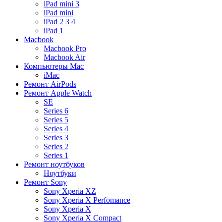
iPad mini 3
iPad mini
iPad 2 3 4
iPad 1
Macbook
Macbook Pro
Macbook Air
Компьютеры Mac
iMac
Ремонт AirPods
Ремонт Apple Watch
SE
Series 6
Series 5
Series 4
Series 3
Series 2
Series 1
Ремонт ноутбуков
Ноутбуки
Ремонт Sony
Sony Xperia XZ
Sony Xperia X Perfomance
Sony Xperia X
Sony Xperia X Compact