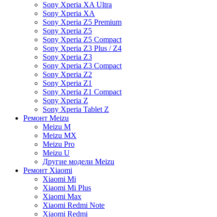
Sony Xperia XA Ultra
Sony Xperia XA
Sony Xperia Z5 Premium
Sony Xperia Z5
Sony Xperia Z5 Compact
Sony Xperia Z3 Plus / Z4
Sony Xperia Z3
Sony Xperia Z3 Compact
Sony Xperia Z2
Sony Xperia Z1
Sony Xperia Z1 Compact
Sony Xperia Z
Sony Xperia Tablet Z
Ремонт Meizu
Meizu M
Meizu MX
Meizu Pro
Meizu U
Другие модели Meizu
Ремонт Xiaomi
Xiaomi Mi
Xiaomi Mi Plus
Xiaomi Max
Xiaomi Redmi Note
Xiaomi Redmi