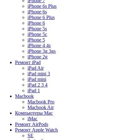
iPhone 7
iPhone 6s Plus
iPhone 6s
iPhone 6 Plus
iPhone 6
iPhone 5s
iPhone 5c
iPhone 5
iPhone 4 4s
iPhone 3g 3gs
iPhone 2g
Ремонт iPad
iPad Air
iPad mini 3
iPad mini
iPad 2 3 4
iPad 1
Macbook
Macbook Pro
Macbook Air
Компьютеры Mac
iMac
Ремонт AirPods
Ремонт Apple Watch
SE