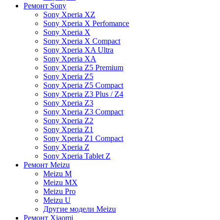
Ремонт Sony
Sony Xperia XZ
Sony Xperia X Perfomance
Sony Xperia X
Sony Xperia X Compact
Sony Xperia XA Ultra
Sony Xperia XA
Sony Xperia Z5 Premium
Sony Xperia Z5
Sony Xperia Z5 Compact
Sony Xperia Z3 Plus / Z4
Sony Xperia Z3
Sony Xperia Z3 Compact
Sony Xperia Z2
Sony Xperia Z1
Sony Xperia Z1 Compact
Sony Xperia Z
Sony Xperia Tablet Z
Ремонт Meizu
Meizu M
Meizu MX
Meizu Pro
Meizu U
Другие модели Meizu
Ремонт Xiaomi