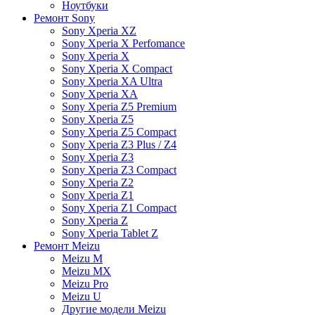
Ноутбуки
Ремонт Sony
Sony Xperia XZ
Sony Xperia X Perfomance
Sony Xperia X
Sony Xperia X Compact
Sony Xperia XA Ultra
Sony Xperia XA
Sony Xperia Z5 Premium
Sony Xperia Z5
Sony Xperia Z5 Compact
Sony Xperia Z3 Plus / Z4
Sony Xperia Z3
Sony Xperia Z3 Compact
Sony Xperia Z2
Sony Xperia Z1
Sony Xperia Z1 Compact
Sony Xperia Z
Sony Xperia Tablet Z
Ремонт Meizu
Meizu M
Meizu MX
Meizu Pro
Meizu U
Другие модели Meizu