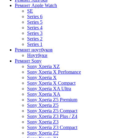
Ремонт Apple Watch
SE
Series 6
Series 5
Series 4
Series 3
Series 2
Series 1
Ремонт ноутбуков
Ноутбуки
Ремонт Sony
Sony Xperia XZ
Sony Xperia X Perfomance
Sony Xperia X
Sony Xperia X Compact
Sony Xperia XA Ultra
Sony Xperia XA
Sony Xperia Z5 Premium
Sony Xperia Z5
Sony Xperia Z5 Compact
Sony Xperia Z3 Plus / Z4
Sony Xperia Z3
Sony Xperia Z3 Compact
Sony Xperia Z2