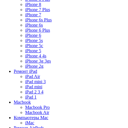
iPhone 8
iPhone 7 Plus
iPhone 7
iPhone 6s Plus
iPhone 6s
iPhone 6 Plus
iPhone 6
iPhone 5s
iPhone 5c
iPhone 5
iPhone 4 4s
iPhone 3g 3gs
iPhone 2g
Ремонт iPad
iPad Air
iPad mini 3
iPad mini
iPad 2 3 4
iPad 1
Macbook
Macbook Pro
Macbook Air
Компьютеры Mac
iMac
Ремонт AirPods