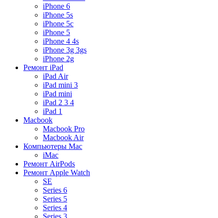
iPhone 6
iPhone 5s
iPhone 5c
iPhone 5
iPhone 4 4s
iPhone 3g 3gs
iPhone 2g
Ремонт iPad
iPad Air
iPad mini 3
iPad mini
iPad 2 3 4
iPad 1
Macbook
Macbook Pro
Macbook Air
Компьютеры Mac
iMac
Ремонт AirPods
Ремонт Apple Watch
SE
Series 6
Series 5
Series 4
Series 3