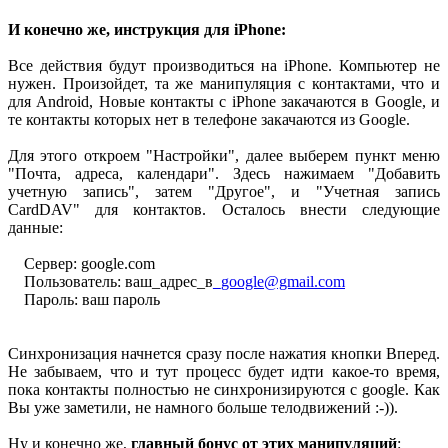
И конечно же, инструкция для iPhone:
Все действия будут производиться на iPhone. Компьютер не
нужен. Произойдет, та же манипуляция с контактами, что и
для Android, Новые контакты с iPhone закачаются в Google, и
те контакты которых нет в телефоне закачаются из Google.
Для этого откроем "Настройки", далее выберем пункт меню
"Почта, адреса, календари". Здесь нажимаем "Добавить
учетную запись", затем "Другое", и "Учетная запись
CardDAV" для контактов. Осталось внести следующие
данные:
Сервер: google.com
Пользователь: ваш_адрес_в
_google@gmail.com
Пароль: ваш пароль
Синхронизация начнется сразу после нажатия кнопки Вперед.
Не забываем, что и тут процесс будет идти какое-то время,
пока контакты полностью не синхронизируются с google. Как
Вы уже заметили, не намного больше телодвижений :-)).
Ну и конечно же,
главный бонус от этих манипуляций
: